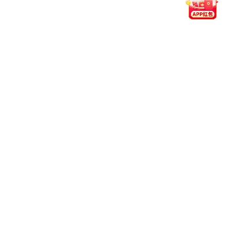
力，就一定能够克服困难，实现理想中的胜利。这不仅是对
于当前困境的一种回应，更是一种长远发展的策略，对未来
充满希望与期待。
未来，对于任何体育团队来说，坚持以健康为首要目标，将
身心健康放在第一位，无疑是实现长期成功的重要保障。因
此，无论是在竞技层面还是精神层面，都需要不断追求卓
越，此次采访正是对这一理念最好的诠释，也让我们看到了
中国足球蓬勃发展的潜力与方向。
分享到：