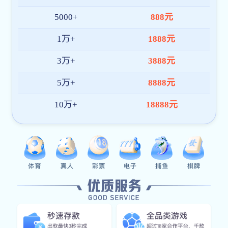
有效地管理疲劳是每位运动员必须面对的重要课题。他表
示，在比赛间隙，球队会安排专门的恢复训练，如拉伸、按
摩等，以帮助减轻肌肉酸痛，提高身体素质。
除了身体上的恢复，饮食也是影响球员表现的重要因素。黄
博文强调球队会根据每位球员的需求制定个性化饮食方案，
以确保他们摄入足够的营养。这不仅有助于提升体能，还能
增强免疫力，使球员能够更好地应对接下来的挑战。
此外，他还提到了休息的重要性。在一周双赛期间，有效利
用每一个休息时段是非常关键的。通过合理安排训练计划，
让队员们能够在忙碌之余得到充分休息，为下一场比赛做好
准备，是教练组必须考虑的问题。
2、团队协作与支持
黄博文认为，在高强度赛事期间，团队内部的相互支持显得