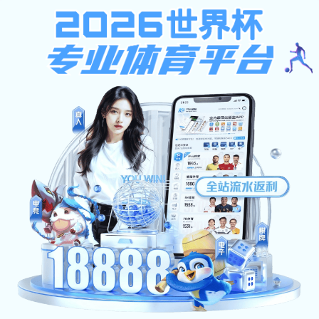
注册入口
BEAT365在线
· 体育观看
更便捷
连接你的赛事视野，打造球迷专属的数字主场。
beat365
在线网页版
提供多终端支持、高清视频、 实时比分与赛事
推荐，让你随时随地畅享体育内容。
网页端入口