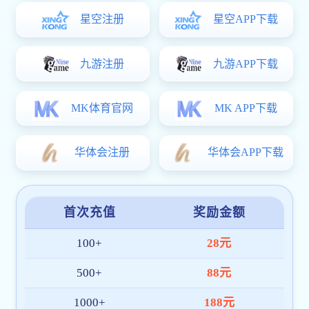
活塞队与科林斯签约细节曝光第一赛季合同全额保障引
关注
2026-07-29
22 次浏览