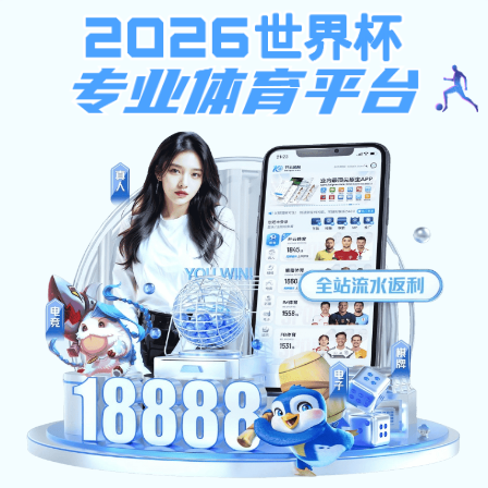
注册入口
首页
体育热讯
全部
最新
热门
推荐